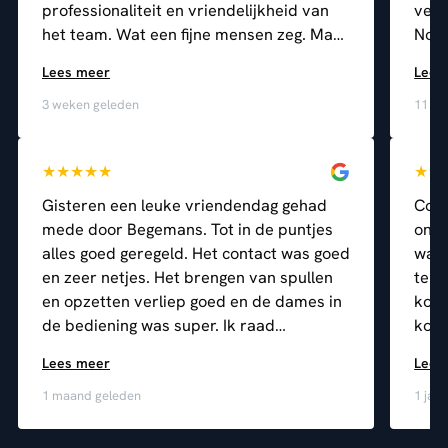
professionaliteit en vriendelijkheid van
verz
het team. Wat een fijne mensen zeg. Marc
Nogm
is in de voorbereidingsfase ons vaste
team
Lees meer
Lees
aanspreekpunt geweest en dat hebben
3 weken geleden
11 ma
wij als enorm prettig ervaren. Dank
nogmaals voor alle goede zorgen!
★
★
★
★
★
★
★
Gisteren een leuke vriendendag gehad
Cont
mede door Begemans. Tot in de puntjes
ondu
alles goed geregeld. Het contact was goed
was 
en zeer netjes. Het brengen van spullen
te v
en opzetten verliep goed en de dames in
kon 
de bediening was super. Ik raad
kond
Begemans zeker aan om een een leuk
met 
Lees meer
Lees
feestje kunnen geven in je eigen tuin.
naar
1 maand geleden
1 jaa
Marc, nogmaals bedankt.
menu
Uits
herh